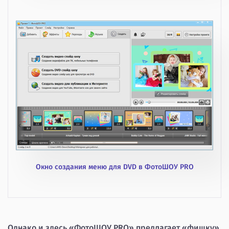
Окно создания меню для DVD в ФотоШОУ PRO
Однако и здесь «ФотоШОУ PRO» предлагает «фишку»,