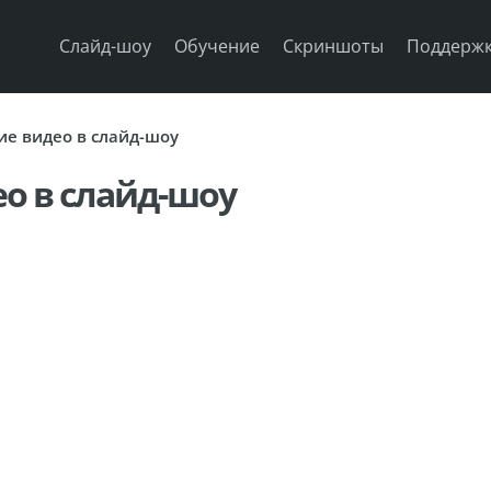
Слайд-шоу
Обучение
Скриншоты
Поддерж
е видео в слайд-шоу
о в слайд-шоу