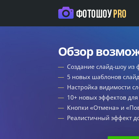
Обзор возмо
—
Создание слайд-шоу из ф
—
5 новых шаблонов слай
—
Настройка видимости сло
—
10+ новых эффектов для
—
Кнопки «Отмена» и «По
—
Реалистичный эффект д