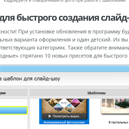
Кадрируйте и поворачивайте фото при работе с шаблонами
ля быстрого создания слайд
жности! При установке обновления в программу бу
ных варианта оформления и один детский. Их вы 
ответствующих категориях. Также обратите вниман
одные» спрятано 10 новых пресетов для быстрого