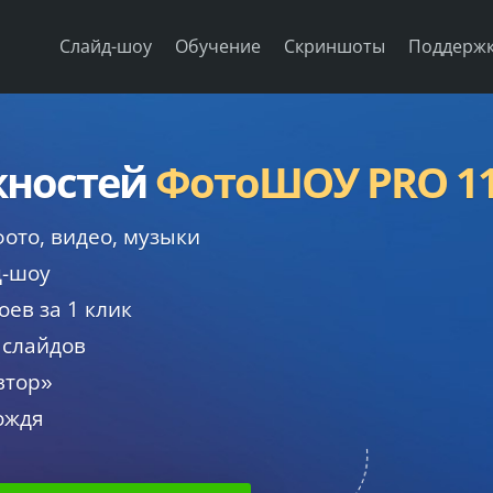
Слайд-шоу
Обучение
Скриншоты
Поддерж
жностей
ФотоШОУ PRO 1
ото, видео, музыки
д-шоу
ев за 1 клик
 слайдов
втор»
ождя