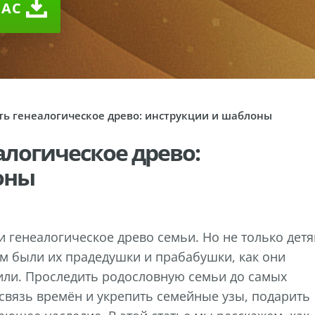
ЧАС
ть генеалогическое древо: инструкции и шаблоны
алогическое древо:
оны
 генеалогическое древо семьи. Но не только дет
ем были их прадедушки и прабабушки, как они
жили. Проследить родословную семьи до самых
связь времён и укрепить семейные узы, подарить