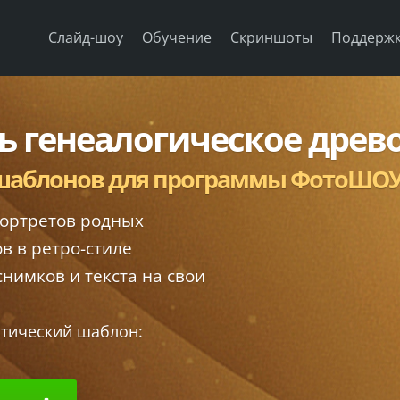
Слайд-шоу
Обучение
Скриншоты
Поддерж
ь генеалогическое древ
 шаблонов для программы ФотоШОУ
ортретов родных
в в ретро-стиле
нимков и текста на свои
тический шаблон: