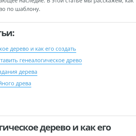
ающее наследие. В этой статье мы расскажем, как
во по шаблону.
ьи:
кое дерево и как его создать
ставить генеалогическое древо
здания дерева
ного древа
гическое дерево и как его