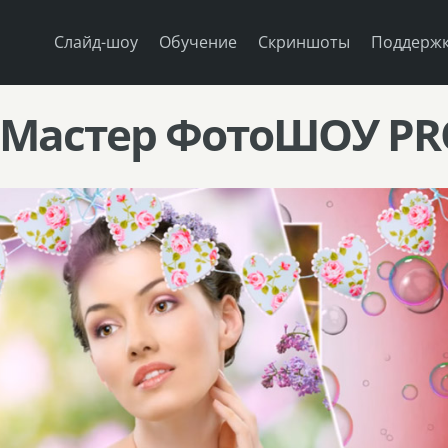
Слайд-шоу
Обучение
Скриншоты
Поддерж
«Мастер ФотоШОУ PR