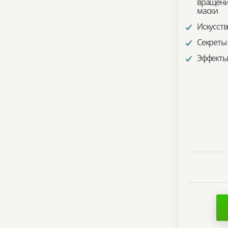
вращени
маски
Искусст
Секреты 
Эффекты