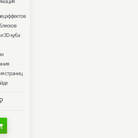
нимация
пецэффектов
 блесков
и 3D-куба
ми
ания
ия страниц
айде