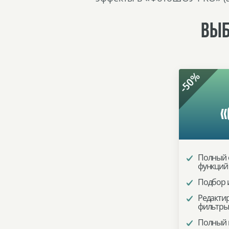
ВЫБ
-50%
«
Полный 
функций
Подбор 
Редактир
фильтры
Полный к