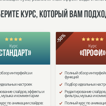
ЕРИТЕ КУРС, КОТОРЫЙ ВАМ ПОДХО
-50%
Курс
Курс
Стандарт»
«Профи»
обзор интерфейса и
Полный обзор интерфейс
функций
идеальных настроек
Подбор идеальных настр
ование слайдов, эффекты и
Редактирование слайдов,
, музыка и комментарии
фильтры, музыка и комм
урс по анимации слайдов:
Полный курс по анимации