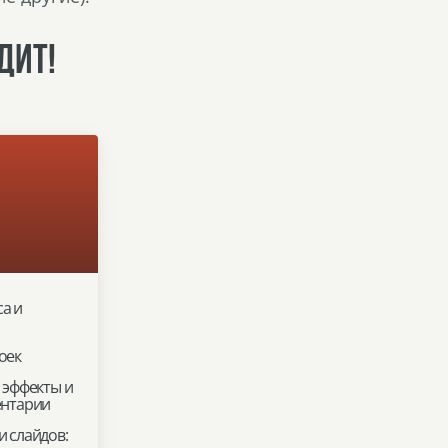
ДИТ!
а и
оек
 эффекты и
ентарии
 слайдов: