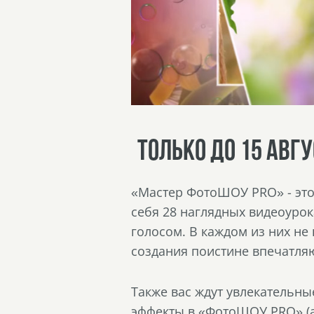
ТОЛЬКО ДО 15 АВГ
«Мастер ФотоШОУ PRO» - это
себя 28 наглядных видеоуро
голосом. В каждом из них не
создания поистине впечатля
Также вас ждут увлекательны
эффекты в «ФотоШОУ PRO» (а