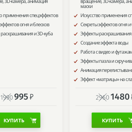
е, 3D-камера, анимация
вращение, 3D-камера, а
маски
во применения спецэффектов
Искусство применения с
эффектов огня и блесков
Секреты эффектов огня и
 раскрашивания и 3D-куба
Эффекты раскрашивания 
Создание эффекта воды
Работа с видео и футажа
Эффекты пазла и скручив
Анимация перелистыван
Эффект «матрицы» на сл
995
1480
1990
2960
КУПИТЬ
КУПИТЬ