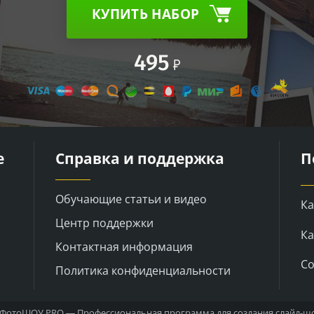
КУПИТЬ НАБОР
495
е
Справка и поддержка
П
Обучающие статьи и видео
Ка
Центр поддержки
Ка
Контактная информация
Со
Политика конфиденциальности
ФотоШОУ PRO — Профессиональная программа для создания слайд-шо