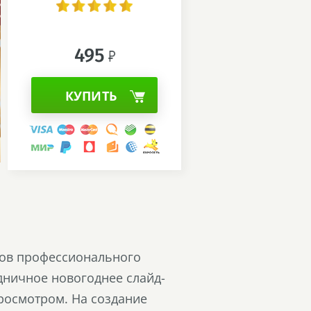
495
КУПИТЬ
дов профессионального
дничное новогоднее слайд-
росмотром. На создание