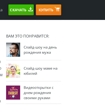
ка
СКАЧАТЬ
КУПИТЬ
ВАМ ЭТО ПОНРАВИТСЯ:
Слайд-шоу на день
рождения мужа
я
о
Слайд-шоу маме на
юбилей
ом
Видеооткрытки с
днем рождения
своими руками
в