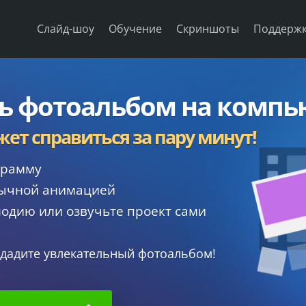
Слайд-шоу
Обучение
Скриншоты
Поддерж
ть фотоальбом на компь
т справиться за пару минут!
грамму
бычной анимацией
одию или озвучьте проект сами
дадите увлекательный фотоальбом!