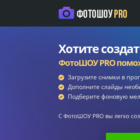
Хотите созда
ФотоШОУ PRO поможе
Загрузите снимки в про
Дополните слайды нео
Подберите фоновую мел
С ФотоШОУ PRO вы легко соз